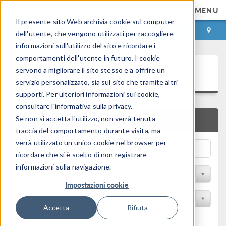
MENU
Il presente sito Web archivia cookie sul computer
ACCEDI
CONTACT
dell'utente, che vengono utilizzati per raccogliere
informazioni sull'utilizzo del sito e ricordare i
comportamenti dell'utente in futuro. I cookie
Galleria delle Applicazioni
servono a migliorare il sito stesso e a offrire un
servizio personalizzato, sia sul sito che tramite altri
supporti. Per ulteriori informazioni sui cookie,
consultare l'informativa sulla privacy.
Se non si accetta l'utilizzo, non verrà tenuta
RICERCA RAPIDA
traccia del comportamento durante visita, ma
verrà utilizzato un unico cookie nel browser per
ricordare che si è scelto di non registrare
informazioni sulla navigazione.
Filtro per disciplina
Impostazioni cookie
Filtra per Prodotto
Accetta
Rifiuta