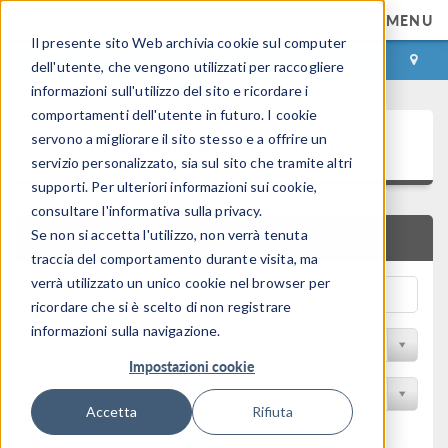
MENU
Il presente sito Web archivia cookie sul computer
ACCEDI
CONTACT
dell'utente, che vengono utilizzati per raccogliere
informazioni sull'utilizzo del sito e ricordare i
comportamenti dell'utente in futuro. I cookie
Galleria delle Applicazioni
servono a migliorare il sito stesso e a offrire un
servizio personalizzato, sia sul sito che tramite altri
supporti. Per ulteriori informazioni sui cookie,
consultare l'informativa sulla privacy.
Se non si accetta l'utilizzo, non verrà tenuta
RICERCA RAPIDA
traccia del comportamento durante visita, ma
verrà utilizzato un unico cookie nel browser per
ricordare che si è scelto di non registrare
informazioni sulla navigazione.
Filtro per disciplina
Impostazioni cookie
Filtra per Prodotto
Accetta
Rifiuta