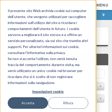
MENU
Il presente sito Web archivia cookie sul computer
ACCEDI
CONTACT
dell'utente, che vengono utilizzati per raccogliere
informazioni sull'utilizzo del sito e ricordare i
comportamenti dell'utente in futuro. I cookie
Galleria delle Applicazioni
servono a migliorare il sito stesso e a offrire un
servizio personalizzato, sia sul sito che tramite altri
supporti. Per ulteriori informazioni sui cookie,
consultare l'informativa sulla privacy.
Se non si accetta l'utilizzo, non verrà tenuta
RICERCA RAPIDA
traccia del comportamento durante visita, ma
verrà utilizzato un unico cookie nel browser per
ricordare che si è scelto di non registrare
informazioni sulla navigazione.
Filtro per disciplina
Impostazioni cookie
Filtra per Prodotto
Accetta
Rifiuta