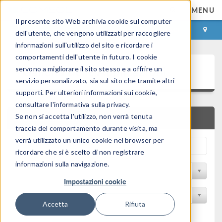
MENU
Il presente sito Web archivia cookie sul computer
ACCEDI
CONTACT
dell'utente, che vengono utilizzati per raccogliere
informazioni sull'utilizzo del sito e ricordare i
comportamenti dell'utente in futuro. I cookie
Galleria delle Applicazioni
servono a migliorare il sito stesso e a offrire un
servizio personalizzato, sia sul sito che tramite altri
supporti. Per ulteriori informazioni sui cookie,
consultare l'informativa sulla privacy.
Se non si accetta l'utilizzo, non verrà tenuta
RICERCA RAPIDA
traccia del comportamento durante visita, ma
verrà utilizzato un unico cookie nel browser per
ricordare che si è scelto di non registrare
informazioni sulla navigazione.
Filtro per disciplina
Impostazioni cookie
Filtra per Prodotto
Accetta
Rifiuta