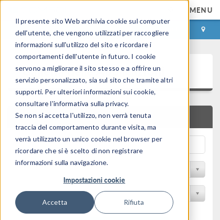
MENU
Il presente sito Web archivia cookie sul computer
ACCEDI
CONTACT
dell'utente, che vengono utilizzati per raccogliere
informazioni sull'utilizzo del sito e ricordare i
comportamenti dell'utente in futuro. I cookie
Galleria delle Applicazioni
servono a migliorare il sito stesso e a offrire un
servizio personalizzato, sia sul sito che tramite altri
supporti. Per ulteriori informazioni sui cookie,
consultare l'informativa sulla privacy.
Se non si accetta l'utilizzo, non verrà tenuta
RICERCA RAPIDA
traccia del comportamento durante visita, ma
verrà utilizzato un unico cookie nel browser per
ricordare che si è scelto di non registrare
informazioni sulla navigazione.
Filtro per disciplina
Impostazioni cookie
Filtra per Prodotto
Accetta
Rifiuta