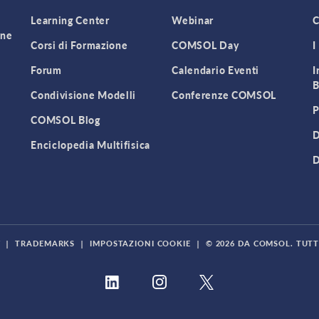
Learning Center
Webinar
C
one
Corsi di Formazione
COMSOL Day
I
Forum
Calendario Eventi
I
B
Condivisione Modelli
Conferenze COMSOL
P
COMSOL Blog
D
Enciclopedia Multifisica
D
Y
|
TRADEMARKS
|
IMPOSTAZIONI COOKIE
|
© 2026 DA COMSOL. TUTTI