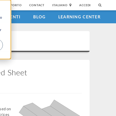
DI SUPPORTO
CONTACT
ITALIANO
ACCEDI
EVENTI
BLOG
LEARNING CENTER
to
r
ed Sheet
sed on
trices