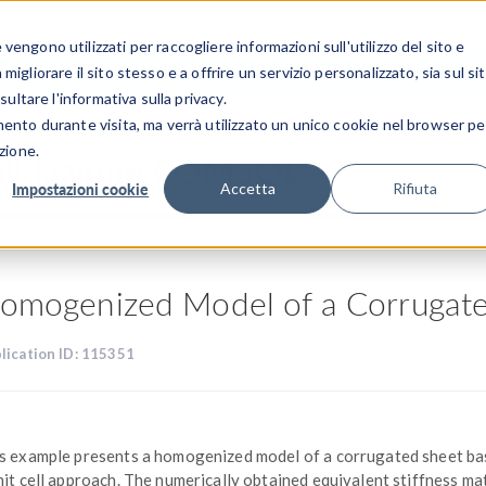
CENTRO 
engono utilizzati per raccogliere informazioni sull'utilizzo del sito e
SETTORI INDUSTRIALI
GALLERIA DEI VIDEO
igliorare il sito stesso e a offrire un servizio personalizzato, sia sul si
sultare l'informativa sulla privacy.
mento durante visita, ma verrà utilizzato un unico cookie nel browser pe
zione.
 validazione COMSOL
Impostazioni cookie
Accetta
Rifiuta
omogenized Model of a Corrugat
lication ID: 115351
s example presents a homogenized model of a corrugated sheet ba
nit cell approach. The numerically obtained equivalent stiffness ma