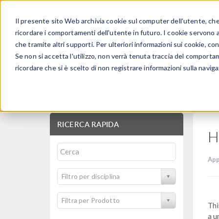
Il presente sito Web archivia cookie sul computer dell'utente, che v
PRODOTTI
ricordare i comportamenti dell'utente in futuro. I cookie servono a m
che tramite altri supporti. Per ulteriori informazioni sui cookie, con
Se non si accetta l'utilizzo, non verrà tenuta traccia del comporta
ricordare che si è scelto di non registrare informazioni sulla naviga
Modelli di verifica e
RICERCA RAPIDA
H
App
Filtro per disciplina
Filtra per Prodotto
Thi
a u