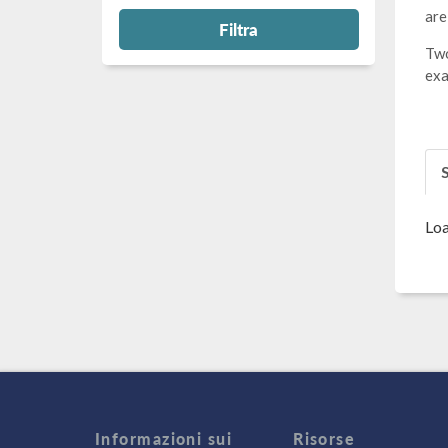
are
Filtra
Two
exa
S
Loa
Informazioni sui
Risorse