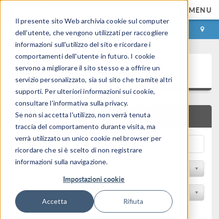
MENU
Il presente sito Web archivia cookie sul computer
ACCEDI
CONTACT
dell'utente, che vengono utilizzati per raccogliere
informazioni sull'utilizzo del sito e ricordare i
comportamenti dell'utente in futuro. I cookie
Galleria delle Applicazioni
servono a migliorare il sito stesso e a offrire un
servizio personalizzato, sia sul sito che tramite altri
supporti. Per ulteriori informazioni sui cookie,
consultare l'informativa sulla privacy.
Se non si accetta l'utilizzo, non verrà tenuta
RICERCA RAPIDA
traccia del comportamento durante visita, ma
verrà utilizzato un unico cookie nel browser per
ricordare che si è scelto di non registrare
informazioni sulla navigazione.
Filtro per disciplina
Impostazioni cookie
Filtra per Prodotto
Accetta
Rifiuta