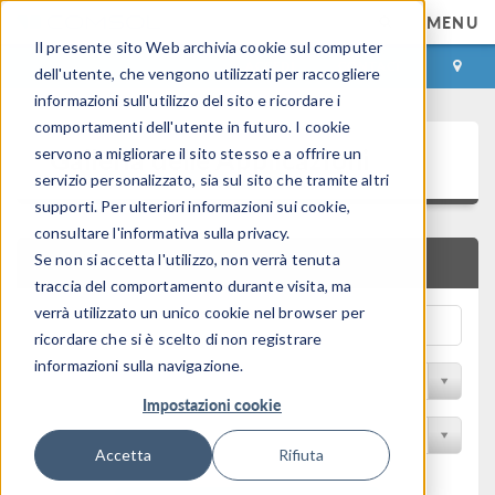
MENU
Il presente sito Web archivia cookie sul computer
ACCEDI
CONTACT
dell'utente, che vengono utilizzati per raccogliere
informazioni sull'utilizzo del sito e ricordare i
comportamenti dell'utente in futuro. I cookie
Galleria delle Applicazioni
servono a migliorare il sito stesso e a offrire un
servizio personalizzato, sia sul sito che tramite altri
supporti. Per ulteriori informazioni sui cookie,
consultare l'informativa sulla privacy.
Se non si accetta l'utilizzo, non verrà tenuta
RICERCA RAPIDA
traccia del comportamento durante visita, ma
verrà utilizzato un unico cookie nel browser per
ricordare che si è scelto di non registrare
informazioni sulla navigazione.
Filtro per disciplina
Impostazioni cookie
Filtra per Prodotto
Accetta
Rifiuta