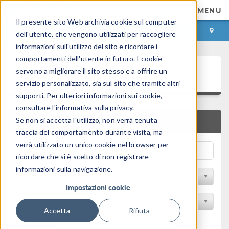
MENU
Il presente sito Web archivia cookie sul computer
ACCEDI
CONTACT
dell'utente, che vengono utilizzati per raccogliere
informazioni sull'utilizzo del sito e ricordare i
comportamenti dell'utente in futuro. I cookie
Galleria delle Applicazioni
servono a migliorare il sito stesso e a offrire un
servizio personalizzato, sia sul sito che tramite altri
supporti. Per ulteriori informazioni sui cookie,
consultare l'informativa sulla privacy.
Se non si accetta l'utilizzo, non verrà tenuta
RICERCA RAPIDA
traccia del comportamento durante visita, ma
verrà utilizzato un unico cookie nel browser per
ricordare che si è scelto di non registrare
informazioni sulla navigazione.
Filtro per disciplina
Impostazioni cookie
Filtra per Prodotto
Accetta
Rifiuta