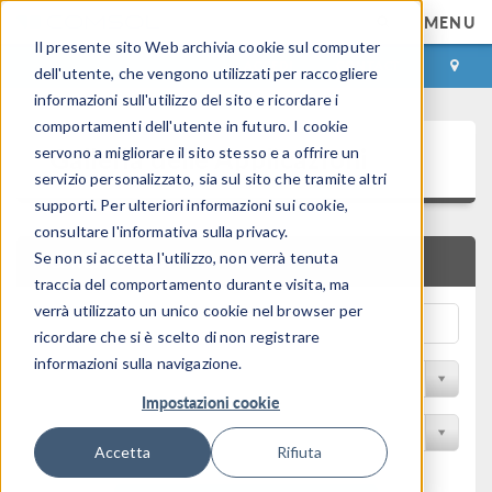
MENU
Il presente sito Web archivia cookie sul computer
ACCEDI
CONTACT
dell'utente, che vengono utilizzati per raccogliere
informazioni sull'utilizzo del sito e ricordare i
comportamenti dell'utente in futuro. I cookie
Galleria delle Applicazioni
servono a migliorare il sito stesso e a offrire un
servizio personalizzato, sia sul sito che tramite altri
supporti. Per ulteriori informazioni sui cookie,
consultare l'informativa sulla privacy.
Se non si accetta l'utilizzo, non verrà tenuta
RICERCA RAPIDA
traccia del comportamento durante visita, ma
verrà utilizzato un unico cookie nel browser per
ricordare che si è scelto di non registrare
informazioni sulla navigazione.
Filtro per disciplina
Impostazioni cookie
Filtra per Prodotto
Accetta
Rifiuta