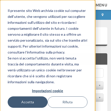
MENU
Il presente sito Web archivia cookie sul computer
ACCEDI
CONTACT
dell'utente, che vengono utilizzati per raccogliere
informazioni sull'utilizzo del sito e ricordare i
comportamenti dell'utente in futuro. I cookie
Galleria delle Applicazioni
servono a migliorare il sito stesso e a offrire un
servizio personalizzato, sia sul sito che tramite altri
supporti. Per ulteriori informazioni sui cookie,
consultare l'informativa sulla privacy.
Se non si accetta l'utilizzo, non verrà tenuta
RICERCA RAPIDA
traccia del comportamento durante visita, ma
verrà utilizzato un unico cookie nel browser per
ricordare che si è scelto di non registrare
informazioni sulla navigazione.
Filtro per disciplina
Impostazioni cookie
Filtra per Prodotto
Accetta
Rifiuta