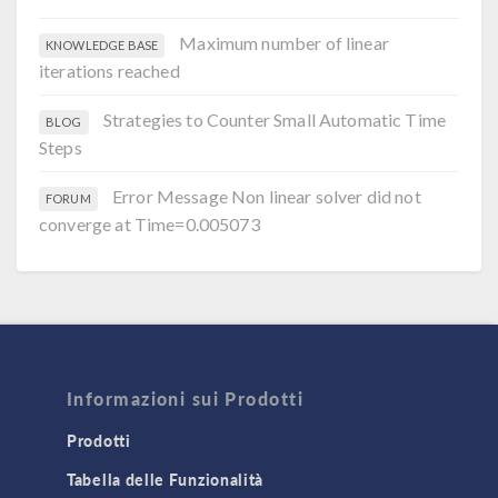
Maximum number of linear
KNOWLEDGE BASE
iterations reached
Strategies to Counter Small Automatic Time
BLOG
Steps
Error Message Non linear solver did not
FORUM
converge at Time=0.005073
Informazioni sui Prodotti
Prodotti
Tabella delle Funzionalità