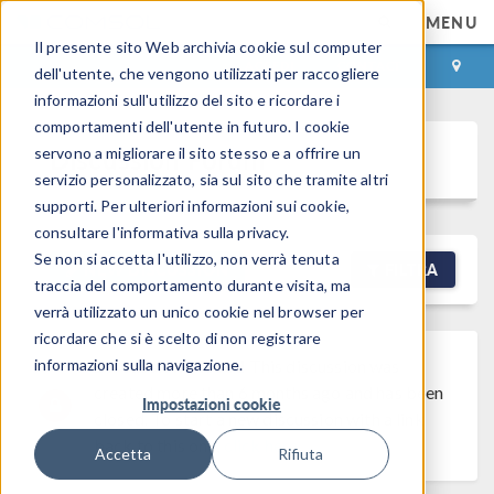
MENU
Il presente sito Web archivia cookie sul computer
ACCEDI
CONTACT
dell'utente, che vengono utilizzati per raccogliere
informazioni sull'utilizzo del sito e ricordare i
comportamenti dell'utente in futuro. I cookie
Discussion Forum
servono a migliorare il sito stesso e a offrire un
servizio personalizzato, sia sul sito che tramite altri
supporti. Per ulteriori informazioni sui cookie,
consultare l'informativa sulla privacy.
Se non si accetta l'utilizzo, non verrà tenuta
NEW DISCUSSION
FILTRA
traccia del comportamento durante visita, ma
verrà utilizzato un unico cookie nel browser per
ricordare che si è scelto di non registrare
informazioni sulla navigazione.
Discussion Closed
This discussion was
created more than 6 months ago and has been
Impostazioni cookie
closed. To start a new discussion with a link
back to this one,
click here
.
Accetta
Rifiuta