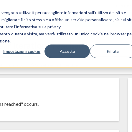
CENTRO 
engono utilizzati per raccogliere informazioni sull'utilizzo del sito e
SETTORI INDUSTRIALI
GALLERIA DEI VIDEO
igliorare il sito stesso e a offrire un servizio personalizzato, sia sul si
sultare l'informativa sulla privacy.
mento durante visita, ma verrà utilizzato un unico cookie nel browser pe
zione.
ar iterations reached
Impostazioni cookie
Accetta
Rifiuta
®
 Multiphysics
Versions:
All versions
ns reached" occurs.