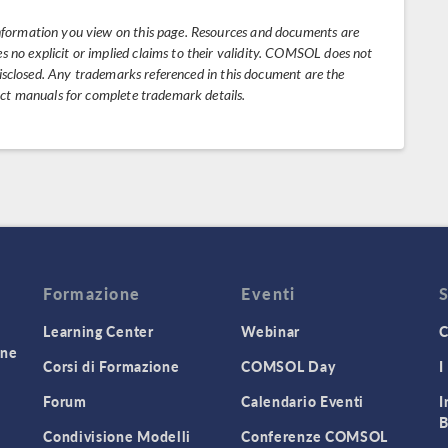
nformation you view on this page. Resources and documents are
no explicit or implied claims to their validity. COMSOL does not
 disclosed. Any trademarks referenced in this document are the
uct manuals for complete trademark details.
Formazione
Eventi
Learning Center
Webinar
C
one
Corsi di Formazione
COMSOL Day
I
Forum
Calendario Eventi
I
B
Condivisione Modelli
Conferenze COMSOL