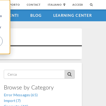
DI SUPPORTO
CONTACT
ITALIANO
ACCEDI
EVENTI
BLOG
LEARNING CENTER
to
r
Browse by Category
Error Messages (65)
Import (7)