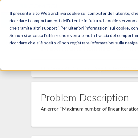
Il presente sito Web archivia cookie sul computer dell'utente, che v
PRODOTTI
ricordare i comportamenti dell'utente in futuro. I cookie servono a m
che tramite altri supporti. Per ulteriori informazioni sui cookie, con
Se non si accetta l'utilizzo, non verrà tenuta traccia del comporta
ricordare che si è scelto di non registrare informazioni sulla naviga
Maximum number of line
Platform:
All Platforms
Applies to:
COMSOL
Problem Description
An error "Maximum number of linear iteratio