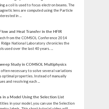
ng a coil is used to focus electron beams. The
 magnetic lens are computed using the Particle
erested in ...
 Flow and Heat Transfer in the HFIR
speech from the COMSOL Conference 2014
 Ridge National Laboratory chronicles the
s used over the last 40 years. ...
 Sweep Study in COMSOL Multiphysics
s often necessary to solve several variations
's optimal properties. Instead of manually
es and resolving each ...
s in a Model Using the Selection List
tities in your model, you can use the Selection
etry labels. This short tutorial video will