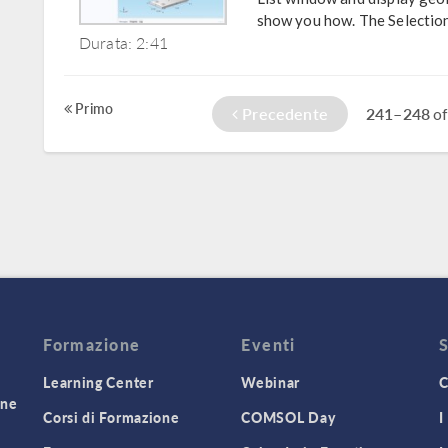
show you how. The Selection 
Durata: 2:41
Primo
Precedente
241–248
o
Formazione
Eventi
Learning Center
Webinar
C
one
Corsi di Formazione
COMSOL Day
I