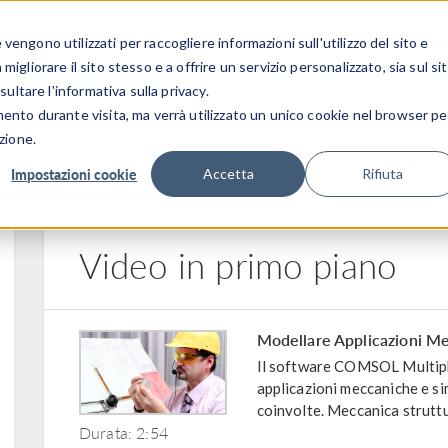
CENTRO 
engono utilizzati per raccogliere informazioni sull'utilizzo del sito e
SETTORI INDUSTRIALI
GALLERIA DEI VIDEO
igliorare il sito stesso e a offrire un servizio personalizzato, sia sul si
sultare l'informativa sulla privacy.
mento durante visita, ma verrà utilizzato un unico cookie nel browser pe
zione.
Impostazioni cookie
Accetta
Rifiuta
Video in primo piano
Modellare Applicazioni 
Il software COMSOL Multiphy
applicazioni meccaniche e sim
coinvolte. Meccanica struttura
Durata: 2:54