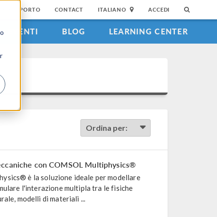
DI SUPPORTO
CONTACT
ITALIANO
ACCEDI
EVENTI
BLOG
LEARNING CENTER
to
r
Ordina per:
Meccaniche con COMSOL Multiphysics®
sics® è la soluzione ideale per modellare
ulare l'interazione multipla tra le fisiche
le, modelli di materiali ...