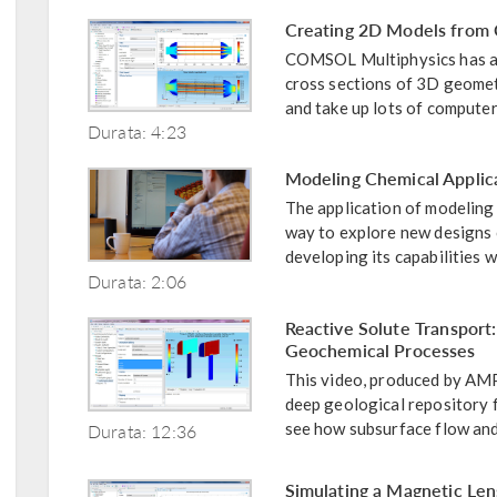
Creating 2D Models from 
COMSOL Multiphysics has a 
cross sections of 3D geomet
and take up lots of computer
Durata: 4:23
Modeling Chemical Applic
The application of modeling 
way to explore new designs
developing its capabilities w
Durata: 2:06
Reactive Solute Transport
Geochemical Processes
This video, produced by AM
deep geological repository 
Durata: 12:36
see how subsurface flow and 
Simulating a Magnetic Len