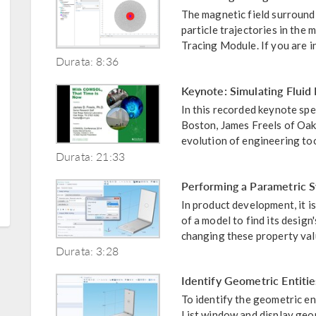
The magnetic field surroundi
particle trajectories in the
Tracing Module. If you are int
Durata: 8:36
Keynote: Simulating Fluid
In this recorded keynote 
Boston, James Freels of Oak
evolution of engineering tool
Durata: 21:33
Performing a Parametric
In product development, it i
of a model to find its design
changing these property valu
Durata: 3:28
Identify Geometric Entitie
To identify the geometric en
List window and display geom