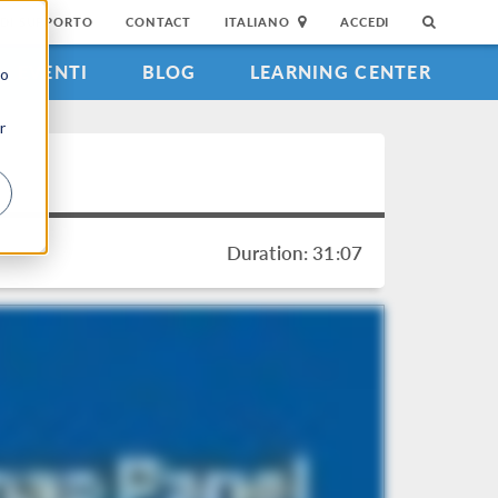
DI SUPPORTO
CONTACT
ITALIANO
ACCEDI
EVENTI
BLOG
LEARNING CENTER
to
r
Duration: 31:07