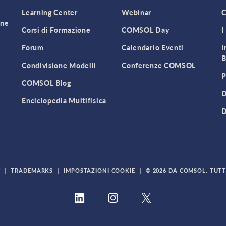
Learning Center
Webinar
C
one
Corsi di Formazione
COMSOL Day
I
Forum
Calendario Eventi
I
B
Condivisione Modelli
Conferenze COMSOL
P
COMSOL Blog
D
Enciclopedia Multifisica
D
Y
|
TRADEMARKS
|
IMPOSTAZIONI COOKIE
|
© 2026 DA COMSOL. TUTTI