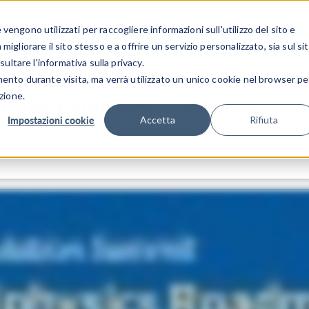
CENTRO 
engono utilizzati per raccogliere informazioni sull'utilizzo del sito e
SETTORI INDUSTRIALI
GALLERIA DEI VIDEO
igliorare il sito stesso e a offrire un servizio personalizzato, sia sul si
sultare l'informativa sulla privacy.
mento durante visita, ma verrà utilizzato un unico cookie nel browser pe
zione.
l: The Multiphysics Roadmap
Impostazioni cookie
Accetta
Rifiuta