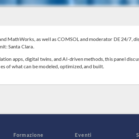
and MathWorks, as well as COMSOL and moderator DE 24/7, discus
t: Santa Clara.
ation apps, digital twins, and AI-driven methods, this panel dis
es of what can be modeled, optimized, and built.
Formazione
Eventi