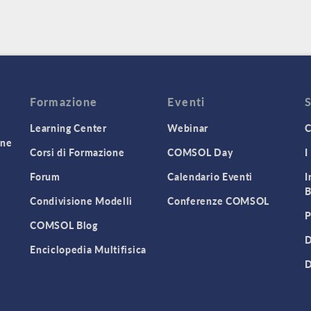
Formazione
Eventi
Learning Center
Webinar
C
one
Corsi di Formazione
COMSOL Day
I
Forum
Calendario Eventi
I
B
Condivisione Modelli
Conferenze COMSOL
P
COMSOL Blog
D
Enciclopedia Multifisica
D