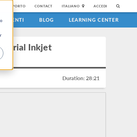
DI SUPPORTO
CONTACT
ITALIANO
ACCEDI
EVENTI
BLOG
LEARNING CENTER
to
r
strial Inkjet
Duration: 28:21