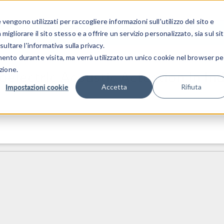
CENTRO 
engono utilizzati per raccogliere informazioni sull'utilizzo del sito e
SETTORI INDUSTRIALI
GALLERIA DEI VIDEO
igliorare il sito stesso e a offrire un servizio personalizzato, sia sul si
sultare l'informativa sulla privacy.
mento durante visita, ma verrà utilizzato un unico cookie nel browser pe
zione.
lectric Acoustic Actuation in Indu
Impostazioni cookie
Accetta
Rifiuta