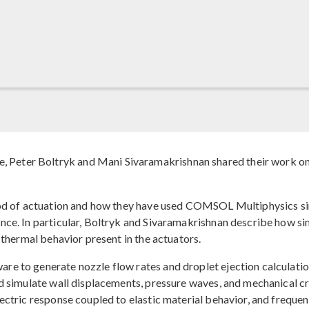
eter Boltryk and Mani Sivaramakrishnan shared their work on s
thod of actuation and how they have used COMSOL Multiphysics si
nce. In particular, Boltryk and Sivaramakrishnan describe how s
 thermal behavior present in the actuators.
 to generate nozzle flow rates and droplet ejection calculations
 simulate wall displacements, pressure waves, and mechanical cros
ectric response coupled to elastic material behavior, and frequ