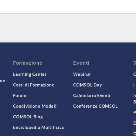
Formazione
Eventi
Learning Center
Webinar
C
one
Corsi di Formazione
COMSOL Day
I
Forum
Calendario Eventi
I
B
Condivisione Modelli
Conferenze COMSOL
P
COMSOL Blog
D
Enciclopedia Multifisica
D