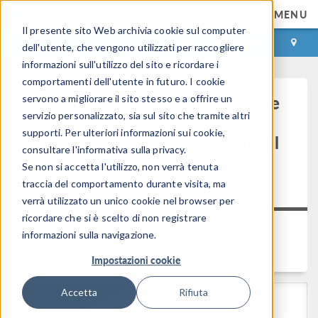
MENU
Il presente sito Web archivia cookie sul computer
ACCEDI
CONTACT
dell'utente, che vengono utilizzati per raccogliere
informazioni sull'utilizzo del sito e ricordare i
comportamenti dell'utente in futuro. I cookie
Keynote: Battery Insights at the
servono a migliorare il sito stesso e a offrire un
servizio personalizzato, sia sul sito che tramite altri
Intelligent Edge Enabled by
supporti. Per ulteriori informazioni sui cookie,
Analog Devices Precision Signal
consultare l'informativa sulla privacy.
Chain and Physics-Based
Se non si accetta l'utilizzo, non verrà tenuta
Modeling
traccia del comportamento durante visita, ma
verrà utilizzato un unico cookie nel browser per
ricordare che si è scelto di non registrare
Back to Video Gallery
informazioni sulla navigazione.
Duration: 21:27
Impostazioni cookie
Accetta
Rifiuta