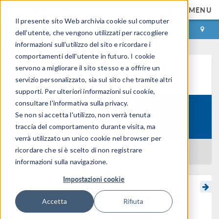
MENU
Il presente sito Web archivia cookie sul computer
ACCEDI
CONTACT
dell'utente, che vengono utilizzati per raccogliere
informazioni sull'utilizzo del sito e ricordare i
comportamenti dell'utente in futuro. I cookie
servono a migliorare il sito stesso e a offrire un
Learning Center
servizio personalizzato, sia sul sito che tramite altri
supporti. Per ulteriori informazioni sui cookie,
consultare l'informativa sulla privacy.
Performing Optimization in
Se non si accetta l'utilizzo, non verrà tenuta
Course:
COMSOL Multiphysics
traccia del comportamento durante visita, ma
verrà utilizzato un unico cookie nel browser per
ricordare che si è scelto di non registrare
BACK TO LEARNING CENTER
informazioni sulla navigazione.
Impostazioni cookie
Using the Optimization
Accetta
Rifiuta
Study Step