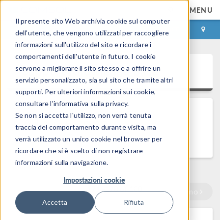
MENU
Il presente sito Web archivia cookie sul computer
ACCEDI
CONTACT
dell'utente, che vengono utilizzati per raccogliere
informazioni sull'utilizzo del sito e ricordare i
comportamenti dell'utente in futuro. I cookie
Support Knowledge Base
servono a migliorare il sito stesso e a offrire un
servizio personalizzato, sia sul sito che tramite altri
supporti. Per ulteriori informazioni sui cookie,
consultare l'informativa sulla privacy.
Se non si accetta l'utilizzo, non verrà tenuta
All Solutions
traccia del comportamento durante visita, ma
verrà utilizzato un unico cookie nel browser per
ricordare che si è scelto di non registrare
informazioni sulla navigazione.
Impostazioni cookie
171–170
180
of
Precedente
Prossimo
Accetta
Rifiuta