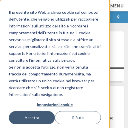
MENU
Il presente sito Web archivia cookie sul computer
ACCEDI
CONTACT
dell'utente, che vengono utilizzati per raccogliere
informazioni sull'utilizzo del sito e ricordare i
comportamenti dell'utente in futuro. I cookie
Licensing error -39,147 on a
servono a migliorare il sito stesso e a offrire un
servizio personalizzato, sia sul sito che tramite altri
Linux machine with an NSL
supporti. Per ulteriori informazioni sui cookie,
license
consultare l'informativa sulla privacy.
Se non si accetta l'utilizzo, non verrà tenuta
traccia del comportamento durante visita, ma
Platform:
Linux
Versions:
All versions
verrà utilizzato un unico cookie nel browser per
ricordare che si è scelto di non registrare
informazioni sulla navigazione.
Problem Description
Impostazioni cookie
When trying to launch the software on a Linux
Machine with an NSL license installed, I receive the
Accetta
Rifiuta
following or a similar error message: