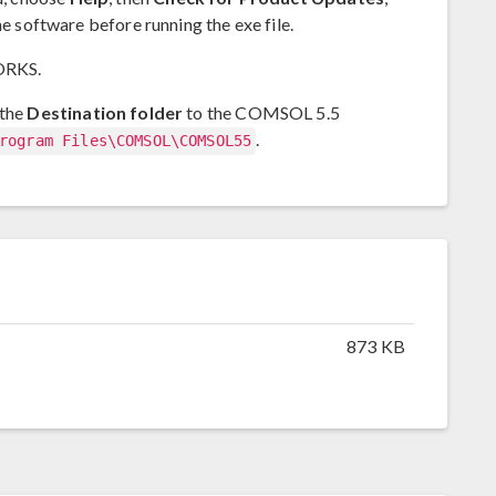
he software before running the exe file.
WORKS.
 the
Destination folder
to the COMSOL 5.5
.
rogram Files\COMSOL\COMSOL55
873 KB