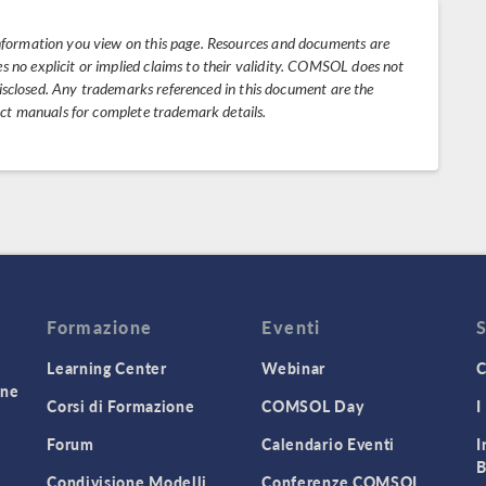
nformation you view on this page. Resources and documents are
no explicit or implied claims to their validity. COMSOL does not
 disclosed. Any trademarks referenced in this document are the
uct manuals for complete trademark details.
Formazione
Eventi
Learning Center
Webinar
C
one
Corsi di Formazione
COMSOL Day
I
Forum
Calendario Eventi
I
B
Condivisione Modelli
Conferenze COMSOL