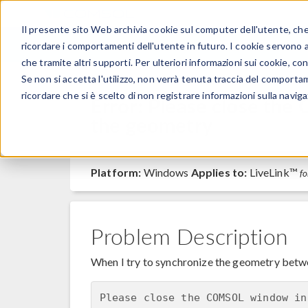
Il presente sito Web archivia cookie sul computer dell'utente, che v
PRODOTTI
ricordare i comportamenti dell'utente in futuro. I cookie servono a m
che tramite altri supporti. Per ulteriori informazioni sui cookie, con
Se non si accetta l'utilizzo, non verrà tenuta traccia del comporta
ricordare che si è scelto di non registrare informazioni sulla naviga
Error: Please close t
the geometry
Platform:
Windows
Applies to:
LiveLink™
fo
Problem Description
When I try to synchronize the geometry b
Please close the COMSOL window in