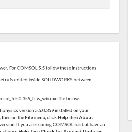
newer. For COMSOL 5.5 follow these instructions:
metry is edited inside SOLIDWORKS between
omsol_5.5.0.359_llsw_win.exe file below.
hysics version 5.5.0.359 installed on your
 then on the
File
menu, click
Help
then
About
version. If you are running COMSOL 5.5 but have an
, choose
Help
, then
Check for Product Updates
,