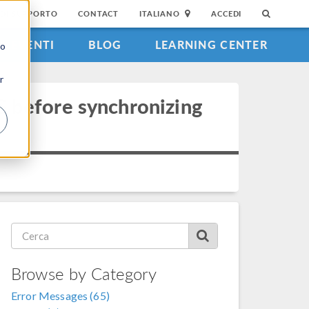
DI SUPPORTO
CONTACT
ITALIANO
ACCEDI
EVENTI
BLOG
LEARNING CENTER
to
r
before synchronizing
Browse by Category
Error Messages (65)