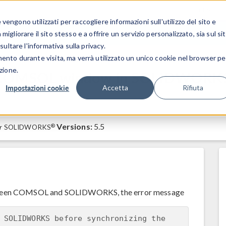
CENTRO 
engono utilizzati per raccogliere informazioni sull'utilizzo del sito e
SETTORI INDUSTRIALI
GALLERIA DEI VIDEO
igliorare il sito stesso e a offrire un servizio personalizzato, sia sul si
sultare l'informativa sulla privacy.
mento durante visita, ma verrà utilizzato un unico cookie nel browser pe
zione.
he COMSOL window in SOLIDWORKS 
Impostazioni cookie
Accetta
Rifiuta
Versions:
5.5
®
r
SOLIDWORKS
etween COMSOL and SOLIDWORKS, the error message
 SOLIDWORKS before synchronizing the 