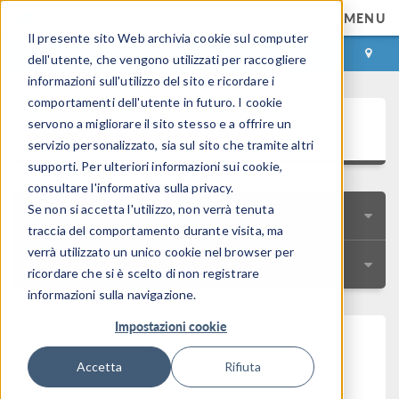
MENU
Il presente sito Web archivia cookie sul computer
ACCEDI
CONTACT
dell'utente, che vengono utilizzati per raccogliere
informazioni sull'utilizzo del sito e ricordare i
comportamenti dell'utente in futuro. I cookie
Le Storie degli Utenti
servono a migliorare il sito stesso e a offrire un
servizio personalizzato, sia sul sito che tramite altri
supporti. Per ulteriori informazioni sui cookie,
consultare l'informativa sulla privacy.
Se non si accetta l'utilizzo, non verrà tenuta
RICERCA RAPIDA
traccia del comportamento durante visita, ma
verrà utilizzato un unico cookie nel browser per
RISORSE
ricordare che si è scelto di non registrare
informazioni sulla navigazione.
Impostazioni cookie
Analysis and Simulation of Rock
Accetta
Rifiuta
Properties