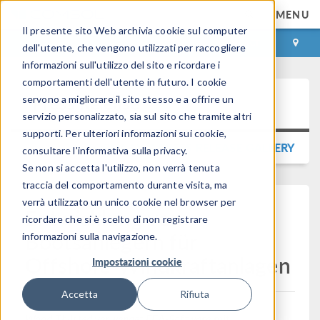
MENU
Il presente sito Web archivia cookie sul computer
ACCEDI
CONTACT
dell'utente, che vengono utilizzati per raccogliere
informazioni sull'utilizzo del sito e ricordare i
comportamenti dell'utente in futuro. I cookie
Press Release
servono a migliorare il sito stesso e a offrire un
servizio personalizzato, sia sul sito che tramite altri
supporti. Per ulteriori informazioni sui cookie,
TORNA ALLA PRESS RELEASE GALLERY
consultare l'informativa sulla privacy.
Se non si accetta l'utilizzo, non verrà tenuta
traccia del comportamento durante visita, ma
verrà utilizzato un unico cookie nel browser per
Entwicklung von
ricordare che si è scelto di non registrare
Bootsanlegern für
informazioni sulla navigazione.
Offshore-Windkraftanlagen
Impostazioni cookie
Accetta
Rifiuta
Wood Thilsted verwendet FEA-Software mit