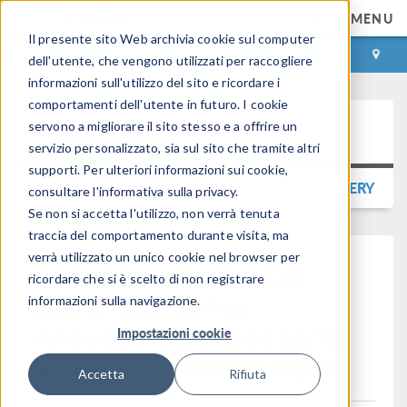
MENU
Il presente sito Web archivia cookie sul computer
ACCEDI
CONTACT
dell'utente, che vengono utilizzati per raccogliere
informazioni sull'utilizzo del sito e ricordare i
comportamenti dell'utente in futuro. I cookie
Press Release
servono a migliorare il sito stesso e a offrire un
servizio personalizzato, sia sul sito che tramite altri
supporti. Per ulteriori informazioni sui cookie,
TORNA ALLA PRESS RELEASE GALLERY
consultare l'informativa sulla privacy.
Se non si accetta l'utilizzo, non verrà tenuta
traccia del comportamento durante visita, ma
verrà utilizzato un unico cookie nel browser per
COMSOL NEWS 2026,
ricordare che si è scelto di non registrare
pleins feux sur les
informazioni sulla navigazione.
innovations portées par la
Impostazioni cookie
simulation multiphysique
Accetta
Rifiuta