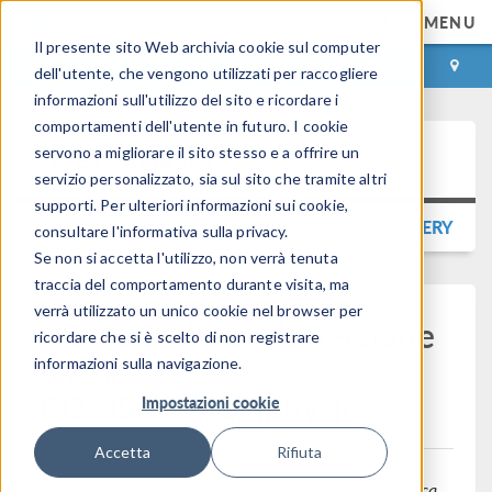
MENU
Il presente sito Web archivia cookie sul computer
ACCEDI
CONTACT
dell'utente, che vengono utilizzati per raccogliere
informazioni sull'utilizzo del sito e ricordare i
comportamenti dell'utente in futuro. I cookie
Press Release
servono a migliorare il sito stesso e a offrire un
servizio personalizzato, sia sul sito che tramite altri
supporti. Per ulteriori informazioni sui cookie,
TORNA ALLA PRESS RELEASE GALLERY
consultare l'informativa sulla privacy.
Se non si accetta l'utilizzo, non verrà tenuta
traccia del comportamento durante visita, ma
verrà utilizzato un unico cookie nel browser per
COMSOL lancia la versione
ricordare che si è scelto di non registrare
6.2 di
informazioni sulla navigazione.
®
COMSOL Multiphysics
Impostazioni cookie
Accetta
Rifiuta
L'ultima versione del software di simulazione multifisica