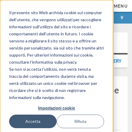
MENU
Il presente sito Web archivia cookie sul computer
ACCEDI
CONTACT
dell'utente, che vengono utilizzati per raccogliere
informazioni sull'utilizzo del sito e ricordare i
comportamenti dell'utente in futuro. I cookie
Press Release
servono a migliorare il sito stesso e a offrire un
servizio personalizzato, sia sul sito che tramite altri
supporti. Per ulteriori informazioni sui cookie,
TORNA ALLA PRESS RELEASE GALLERY
consultare l'informativa sulla privacy.
Se non si accetta l'utilizzo, non verrà tenuta
traccia del comportamento durante visita, ma
verrà utilizzato un unico cookie nel browser per
COMSOL annuncia le tappe
ricordare che si è scelto di non registrare
della Conferenza 2026:
informazioni sulla navigazione.
Regno Unito, Giappone,
Impostazioni cookie
Stati Uniti e India
Accetta
Rifiuta