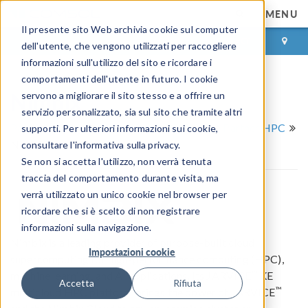
MENU
Il presente sito Web archivia cookie sul computer
ACCEDI
CONTACT
dell'utente, che vengono utilizzati per raccogliere
informazioni sull'utilizzo del sito e ricordare i
comportamenti dell'utente in futuro. I cookie
Nimbix
servono a migliorare il sito stesso e a offrire un
servizio personalizzato, sia sul sito che tramite altri
Partner e Consulenti Certificati COMSOL
Partner HPC
supporti. Per ulteriori informazioni sui cookie,
Nimbix
consultare l'informativa sulla privacy.
Se non si accetta l'utilizzo, non verrà tenuta
traccia del comportamento durante visita, ma
verrà utilizzato un unico cookie nel browser per
ricordare che si è scelto di non registrare
informazioni sulla navigazione.
Nimbix is a leading provider of purpose-built cloud
Impostazioni cookie
supercomputing for high-performance computing (HPC),
™
machine learning, and AI applications. Its JARVICE
XE
Accetta
Rifiuta
™
multicloud HPC platform brings the power of JARVICE