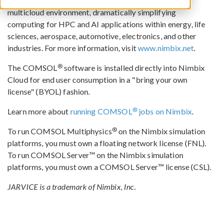
and the Nimbix Cloud to any on-premise cluster or
multicloud environment, dramatically simplifying
computing for HPC and AI applications within energy, life
sciences, aerospace, automotive, electronics, and other
industries. For more information, visit
www.nimbix.net
.
®
The COMSOL
software is installed directly into Nimbix
Cloud for end user consumption in a "bring your own
license" (BYOL) fashion.
®
Learn more about
running COMSOL
jobs on Nimbix
.
®
To run COMSOL Multiphysics
on the Nimbix simulation
platforms, you must own a floating network license (FNL).
To run COMSOL Server™ on the Nimbix simulation
platforms, you must own a COMSOL Server™ license (CSL).
JARVICE is a trademark of Nimbix, Inc.