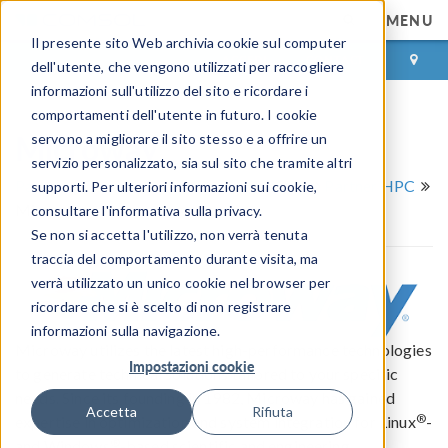
MENU
Il presente sito Web archivia cookie sul computer
ACCEDI
CONTACT
dell'utente, che vengono utilizzati per raccogliere
informazioni sull'utilizzo del sito e ricordare i
comportamenti dell'utente in futuro. I cookie
Microway
servono a migliorare il sito stesso e a offrire un
servizio personalizzato, sia sul sito che tramite altri
Partner e Consulenti Certificati COMSOL
Partner HPC
supporti. Per ulteriori informazioni sui cookie,
Microway
consultare l'informativa sulla privacy.
Se non si accetta l'utilizzo, non verrà tenuta
traccia del comportamento durante visita, ma
verrà utilizzato un unico cookie nel browser per
ricordare che si è scelto di non registrare
informazioni sulla navigazione.
Microway utilizes the latest high-performance technologies
Impostazioni cookie
to generate technical solutions tailored to your specific
needs. Since its founding in 1982, Microway has gained
Accetta
Rifiuta
®
expertise in optimization and system integration for Linux
-
®
and Windows
-based scientific and engineering