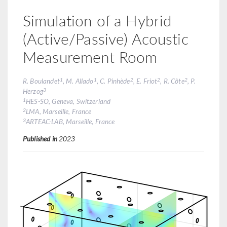
Simulation of a Hybrid
(Active/Passive) Acoustic
Measurement Room
1
1
2
2
2
R. Boulandet
, M. Allado
, C. Pinhède
, E. Friot
, R. Côte
, P.
3
Herzog
1
HES-SO, Geneva, Switzerland
2
LMA, Marseille, France
3
ARTEAC-LAB, Marseille, France
Published in
2023