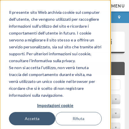
MENU
Il presente sito Web archivia cookie sul computer
ACCEDI
CONTACT
dell'utente, che vengono utilizzati per raccogliere
informazioni sull'utilizzo del sito e ricordare i
comportamenti dell'utente in futuro. I cookie
Presentazioni e Articoli Tecnici
servono a migliorare il sito stesso e a offrire un
servizio personalizzato, sia sul sito che tramite altri
supporti. Per ulteriori informazioni sui cookie,
consultare l'informativa sulla privacy.
Se non si accetta l'utilizzo, non verrà tenuta
RICERCA RAPIDA
traccia del comportamento durante visita, ma
verrà utilizzato un unico cookie nel browser per
ricordare che si è scelto di non registrare
informazioni sulla navigazione.
Filtra per Sessione
Impostazioni cookie
Filter by Industry
Accetta
Rifiuta
Filtra per Conferenza