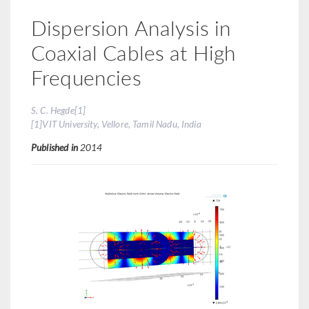
Dispersion Analysis in
Coaxial Cables at High
Frequencies
S. C. Hegde[1]
[1]VIT University, Vellore, Tamil Nadu, India
Published in
2014