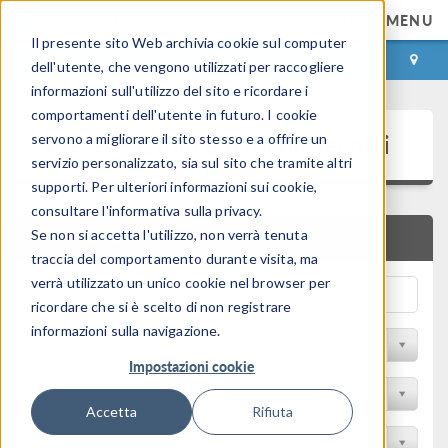
MENU
Il presente sito Web archivia cookie sul computer
ACCEDI
CONTACT
dell'utente, che vengono utilizzati per raccogliere
informazioni sull'utilizzo del sito e ricordare i
comportamenti dell'utente in futuro. I cookie
Presentazioni e Articoli Tecnici
servono a migliorare il sito stesso e a offrire un
servizio personalizzato, sia sul sito che tramite altri
supporti. Per ulteriori informazioni sui cookie,
consultare l'informativa sulla privacy.
Se non si accetta l'utilizzo, non verrà tenuta
RICERCA RAPIDA
traccia del comportamento durante visita, ma
verrà utilizzato un unico cookie nel browser per
ricordare che si è scelto di non registrare
informazioni sulla navigazione.
Filtra per Sessione
Impostazioni cookie
Filter by Industry
Accetta
Rifiuta
Filtra per Conferenza