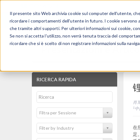
Il presente sito Web archivia cookie sul computer dell'utente, che v
PRODOTTI
ricordare i comportamenti dell'utente in futuro. I cookie servono a m
che tramite altri supporti. Per ulteriori informazioni sui cookie, con
Se non si accetta l'utilizzo, non verrà tenuta traccia del comporta
ricordare che si è scelto di non registrare informazioni sulla naviga
Presentazioni e Articol
RICERCA RAPIDA
肖
1
中
Filtra per Sessione
在
Filter by Industry
足