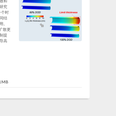
致和
研究
一个时
同结
用。
扩散更
制提
导高
51MB