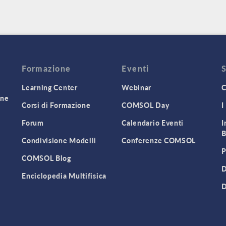
Formazione
Eventi
Learning Center
Webinar
C
one
Corsi di Formazione
COMSOL Day
I
Forum
Calendario Eventi
I
B
Condivisione Modelli
Conferenze COMSOL
P
COMSOL Blog
D
Enciclopedia Multifisica
D