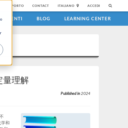
DI SUPPORTO
CONTACT
ITALIANO
ACCEDI
EVENTI
BLOG
LEARNING CENTER
to
r
定量理解
Published in
2024
不
化学和