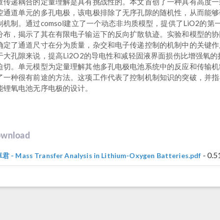
量传递耦合的定量理解是具有挑战性的。本文首创了一种具有高度一
控通道单元的多孔电极，该电极排除了无序孔隙的随机性，从而能够
制机制。通过comsol建立了一个动态非均质模型，提供了LiO2的第
分布，揭示了其在有限电子输运下的反向扩散轨迹。实验和模型的协
确定了通道尺寸在分为质量，杂交和电子传递控制的机制中的关键作
于大孔隙来说，提高Li2O2的导电性和减轻固液界面损伤比增强氧的
迫切。单元模型为定量理解其他多孔电极电池系统中的反应和传输机
了一种很有前途的方法。这项工作代表了控制机制知识的突破，并指
能锂氧电池无序电极的设计。
wnload
- 0.
 - Mass Transfer Analysis in Lithium-Oxygen Batteries.pdf