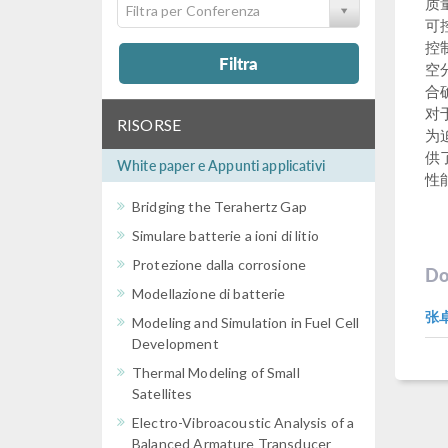
质
Filtra per Conferenza
可
控
Filtra
空
合
对
RISORSE
为
供
White paper e Appunti applicativi
性
Bridging the Terahertz Gap
Simulare batterie a ioni di litio
Protezione dalla corrosione
Do
Modellazione di batterie
张卓君
Modeling and Simulation in Fuel Cell
Development
Thermal Modeling of Small
Satellites
Electro-Vibroacoustic Analysis of a
Balanced Armature Transducer