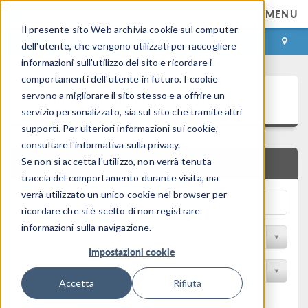
MENU
Il presente sito Web archivia cookie sul computer
ACCEDI
CONTACT
dell'utente, che vengono utilizzati per raccogliere
informazioni sull'utilizzo del sito e ricordare i
comportamenti dell'utente in futuro. I cookie
Galleria delle Applicazioni
servono a migliorare il sito stesso e a offrire un
servizio personalizzato, sia sul sito che tramite altri
supporti. Per ulteriori informazioni sui cookie,
consultare l'informativa sulla privacy.
Se non si accetta l'utilizzo, non verrà tenuta
RICERCA RAPIDA
traccia del comportamento durante visita, ma
verrà utilizzato un unico cookie nel browser per
ricordare che si è scelto di non registrare
informazioni sulla navigazione.
Filtro per disciplina
Impostazioni cookie
Filtra per Prodotto
Accetta
Rifiuta