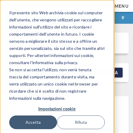
MENU
Il presente sito Web archivia cookie sul computer
ACCEDI
CONTACT
dell'utente, che vengono utilizzati per raccogliere
informazioni sull'utilizzo del sito e ricordare i
comportamenti dell'utente in futuro. I cookie
Discussion Forum
servono a migliorare il sito stesso e a offrire un
servizio personalizzato, sia sul sito che tramite altri
supporti. Per ulteriori informazioni sui cookie,
consultare l'informativa sulla privacy.
Se non si accetta l'utilizzo, non verrà tenuta
NEW DISCUSSION
FILTRA
traccia del comportamento durante visita, ma
verrà utilizzato un unico cookie nel browser per
ricordare che si è scelto di non registrare
informazioni sulla navigazione.
Impostazioni cookie
This forum post cannot be
viewed
Accetta
Rifiuta