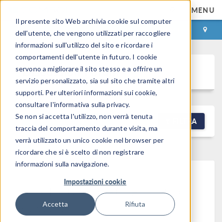
MENU
Il presente sito Web archivia cookie sul computer
ACCEDI
CONTACT
dell'utente, che vengono utilizzati per raccogliere
informazioni sull'utilizzo del sito e ricordare i
comportamenti dell'utente in futuro. I cookie
Discussion Forum
servono a migliorare il sito stesso e a offrire un
servizio personalizzato, sia sul sito che tramite altri
supporti. Per ulteriori informazioni sui cookie,
consultare l'informativa sulla privacy.
Se non si accetta l'utilizzo, non verrà tenuta
NEW DISCUSSION
FILTRA
traccia del comportamento durante visita, ma
verrà utilizzato un unico cookie nel browser per
ricordare che si è scelto di non registrare
informazioni sulla navigazione.
Impostazioni cookie
This forum post cannot be
viewed
Accetta
Rifiuta