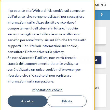
MENU
Il presente sito Web archivia cookie sul computer
ACCEDI
CONTACT
dell'utente, che vengono utilizzati per raccogliere
informazioni sull'utilizzo del sito e ricordare i
comportamenti dell'utente in futuro. I cookie
Discussion Forum
servono a migliorare il sito stesso e a offrire un
servizio personalizzato, sia sul sito che tramite altri
supporti. Per ulteriori informazioni sui cookie,
consultare l'informativa sulla privacy.
Se non si accetta l'utilizzo, non verrà tenuta
NEW DISCUSSION
FILTRA
traccia del comportamento durante visita, ma
verrà utilizzato un unico cookie nel browser per
ricordare che si è scelto di non registrare
informazioni sulla navigazione.
Discussion Closed
This discussion was
created more than 6 months ago and has been
Impostazioni cookie
closed. To start a new discussion with a link
back to this one,
click here
.
Accetta
Rifiuta