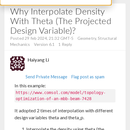
Why Interpolate Density
With Theta (the Projected
Design Variable)?
Posted 29 feb 2024, 21:32 GMT-5
Geometry, Structural
Mechanics
Version 6.1
1 Reply
Haiyang Li
Send Private Message
Flag post as spam
In this example:
https://www.comsol.com/model/topology-
optimization-of-an-mbb-beam-7428
It adopted 2 times of interpolation with different
design variables theta and theta_p.
Interpolate the density using theta (the