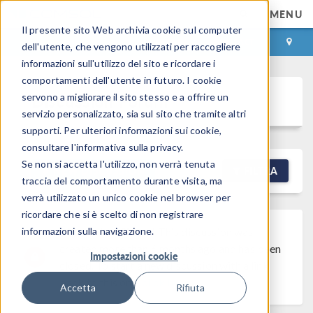
MENU
Il presente sito Web archivia cookie sul computer
ACCEDI
CONTACT
dell'utente, che vengono utilizzati per raccogliere
informazioni sull'utilizzo del sito e ricordare i
comportamenti dell'utente in futuro. I cookie
Discussion Forum
servono a migliorare il sito stesso e a offrire un
servizio personalizzato, sia sul sito che tramite altri
supporti. Per ulteriori informazioni sui cookie,
consultare l'informativa sulla privacy.
Se non si accetta l'utilizzo, non verrà tenuta
NEW DISCUSSION
FILTRA
traccia del comportamento durante visita, ma
verrà utilizzato un unico cookie nel browser per
ricordare che si è scelto di non registrare
informazioni sulla navigazione.
Discussion Closed
This discussion was
created more than 6 months ago and has been
Impostazioni cookie
closed. To start a new discussion with a link
back to this one,
click here
.
Accetta
Rifiuta