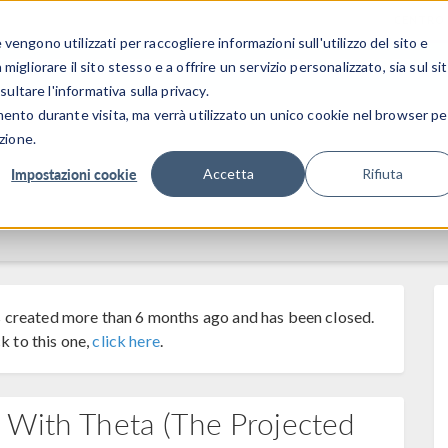
CENTRO 
engono utilizzati per raccogliere informazioni sull'utilizzo del sito e
SETTORI INDUSTRIALI
GALLERIA DEI VIDEO
igliorare il sito stesso e a offrire un servizio personalizzato, sia sul si
sultare l'informativa sulla privacy.
mento durante visita, ma verrà utilizzato un unico cookie nel browser pe
zione.
Impostazioni cookie
Accetta
Rifiuta
 created more than 6 months ago and has been closed.
k to this one,
click here
.
 With Theta (the Projected