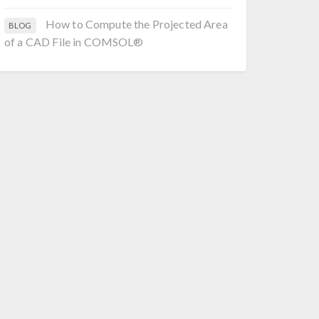
How to Compute the Projected Area
BLOG
of a CAD File in COMSOL®