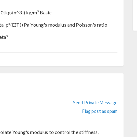
50[kg/m^3]) kg/m³ Basic
a_p*(E(T)) Pa Young's modulus and Poisson's ratio
eta?
Send Private Message
Flag post as spam
rpolate Young's modulus to control the stiffness,