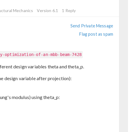
uctural Mechanics
Version 6.1
1 Reply
Send Private Message
Flag post as spam
y-optimization-of-an-mbb-beam-7428
fferent design variables theta and theta_p.
he design variable after projection):
oung's modulus) using theta_p: