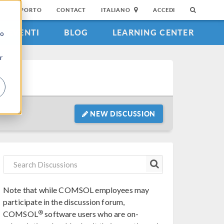
DI SUPPORTO
CONTACT
ITALIANO
ACCEDI
EVENTI
BLOG
LEARNING CENTER
to
r
NEW DISCUSSION
Note that while COMSOL employees may
participate in the discussion forum,
®
COMSOL
software users who are on-