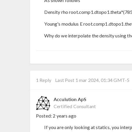
As shown follows
Density rho root.comp1.dtopo1.theta*(78
Young's modulus E root.comp1.dtopo1.thet
Why do we interpolate the density using th
1 Reply
Last Post 1 mar 2024, 01:34 GMT-5
Acculution ApS
Certified Consultant
Posted:
2 years ago
If you are only looking at statics, you inte