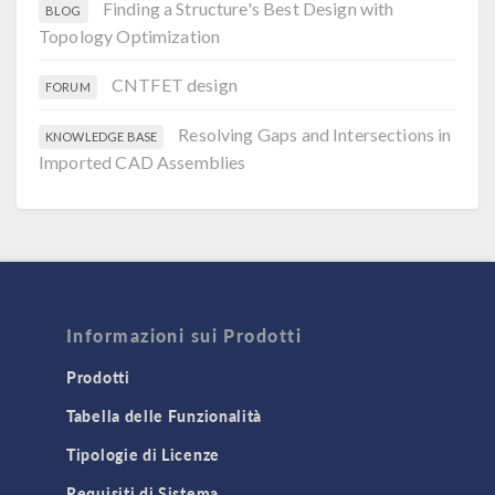
Finding a Structure's Best Design with
BLOG
Topology Optimization
CNTFET design
FORUM
Resolving Gaps and Intersections in
KNOWLEDGE BASE
Imported CAD Assemblies
Informazioni sui Prodotti
Prodotti
Tabella delle Funzionalità
Tipologie di Licenze
Requisiti di Sistema