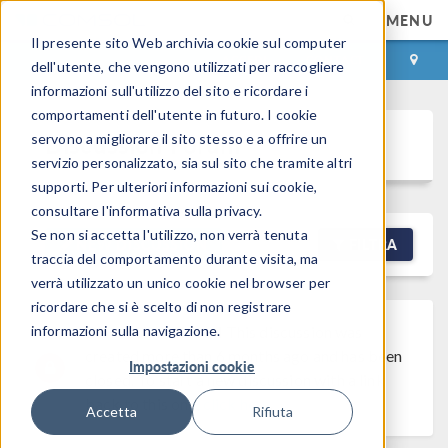
MENU
Il presente sito Web archivia cookie sul computer
ACCEDI
CONTACT
dell'utente, che vengono utilizzati per raccogliere
informazioni sull'utilizzo del sito e ricordare i
comportamenti dell'utente in futuro. I cookie
Discussion Forum
servono a migliorare il sito stesso e a offrire un
servizio personalizzato, sia sul sito che tramite altri
supporti. Per ulteriori informazioni sui cookie,
consultare l'informativa sulla privacy.
Se non si accetta l'utilizzo, non verrà tenuta
NEW DISCUSSION
FILTRA
traccia del comportamento durante visita, ma
verrà utilizzato un unico cookie nel browser per
ricordare che si è scelto di non registrare
informazioni sulla navigazione.
Discussion Closed
This discussion was
created more than 6 months ago and has been
Impostazioni cookie
closed. To start a new discussion with a link
back to this one,
click here
.
Accetta
Rifiuta