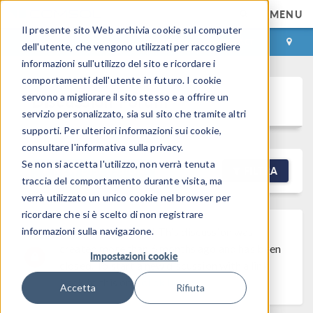
MENU
Il presente sito Web archivia cookie sul computer
ACCEDI
CONTACT
dell'utente, che vengono utilizzati per raccogliere
informazioni sull'utilizzo del sito e ricordare i
comportamenti dell'utente in futuro. I cookie
Discussion Forum
servono a migliorare il sito stesso e a offrire un
servizio personalizzato, sia sul sito che tramite altri
supporti. Per ulteriori informazioni sui cookie,
consultare l'informativa sulla privacy.
Se non si accetta l'utilizzo, non verrà tenuta
NEW DISCUSSION
FILTRA
traccia del comportamento durante visita, ma
verrà utilizzato un unico cookie nel browser per
ricordare che si è scelto di non registrare
informazioni sulla navigazione.
Discussion Closed
This discussion was
created more than 6 months ago and has been
Impostazioni cookie
closed. To start a new discussion with a link
back to this one,
click here
.
Accetta
Rifiuta