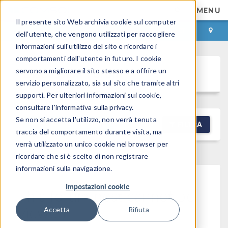
MENU
Il presente sito Web archivia cookie sul computer
ACCEDI
CONTACT
dell'utente, che vengono utilizzati per raccogliere
informazioni sull'utilizzo del sito e ricordare i
comportamenti dell'utente in futuro. I cookie
Discussion Forum
servono a migliorare il sito stesso e a offrire un
servizio personalizzato, sia sul sito che tramite altri
supporti. Per ulteriori informazioni sui cookie,
consultare l'informativa sulla privacy.
Se non si accetta l'utilizzo, non verrà tenuta
NEW DISCUSSION
FILTRA
traccia del comportamento durante visita, ma
verrà utilizzato un unico cookie nel browser per
ricordare che si è scelto di non registrare
informazioni sulla navigazione.
Impostazioni cookie
This forum post cannot be
viewed
Accetta
Rifiuta