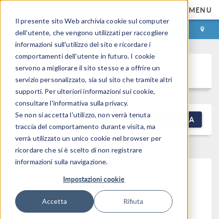
MENU
Il presente sito Web archivia cookie sul computer
ACCEDI
CONTACT
dell'utente, che vengono utilizzati per raccogliere
informazioni sull'utilizzo del sito e ricordare i
comportamenti dell'utente in futuro. I cookie
Discussion Forum
servono a migliorare il sito stesso e a offrire un
servizio personalizzato, sia sul sito che tramite altri
supporti. Per ulteriori informazioni sui cookie,
consultare l'informativa sulla privacy.
Se non si accetta l'utilizzo, non verrà tenuta
NEW DISCUSSION
FILTRA
traccia del comportamento durante visita, ma
verrà utilizzato un unico cookie nel browser per
ricordare che si è scelto di non registrare
informazioni sulla navigazione.
Impostazioni cookie
This forum post cannot be
viewed
Accetta
Rifiuta