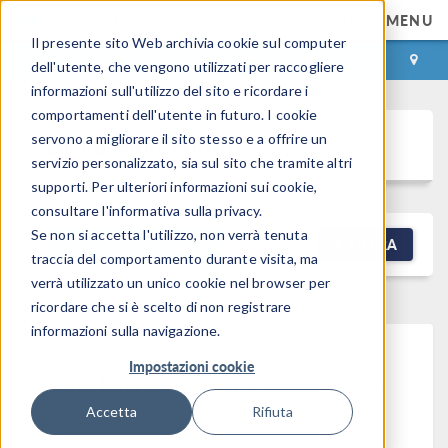
MENU
Il presente sito Web archivia cookie sul computer
ACCEDI
CONTACT
dell'utente, che vengono utilizzati per raccogliere
informazioni sull'utilizzo del sito e ricordare i
comportamenti dell'utente in futuro. I cookie
Discussion Forum
servono a migliorare il sito stesso e a offrire un
servizio personalizzato, sia sul sito che tramite altri
supporti. Per ulteriori informazioni sui cookie,
consultare l'informativa sulla privacy.
Se non si accetta l'utilizzo, non verrà tenuta
NEW DISCUSSION
FILTRA
traccia del comportamento durante visita, ma
verrà utilizzato un unico cookie nel browser per
ricordare che si è scelto di non registrare
informazioni sulla navigazione.
Impostazioni cookie
This forum post cannot be
viewed
Accetta
Rifiuta