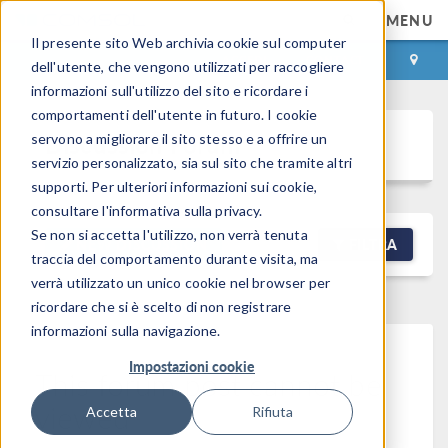
MENU
Il presente sito Web archivia cookie sul computer
ACCEDI
CONTACT
dell'utente, che vengono utilizzati per raccogliere
informazioni sull'utilizzo del sito e ricordare i
comportamenti dell'utente in futuro. I cookie
Discussion Forum
servono a migliorare il sito stesso e a offrire un
servizio personalizzato, sia sul sito che tramite altri
supporti. Per ulteriori informazioni sui cookie,
consultare l'informativa sulla privacy.
Se non si accetta l'utilizzo, non verrà tenuta
NEW DISCUSSION
FILTRA
traccia del comportamento durante visita, ma
verrà utilizzato un unico cookie nel browser per
ricordare che si è scelto di non registrare
informazioni sulla navigazione.
Impostazioni cookie
This forum post cannot be
viewed
Accetta
Rifiuta