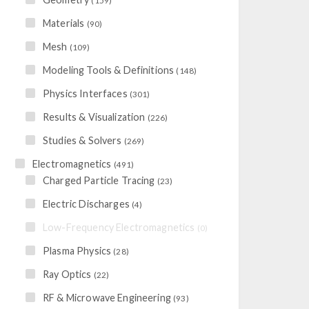
(159)
Materials
(90)
Mesh
(109)
Modeling Tools & Definitions
(148)
Physics Interfaces
(301)
Results & Visualization
(226)
Studies & Solvers
(269)
Electromagnetics
(491)
Charged Particle Tracing
(23)
Electric Discharges
(4)
Low-Frequency Electromagnetics
(0)
Plasma Physics
(28)
Ray Optics
(22)
RF & Microwave Engineering
(93)