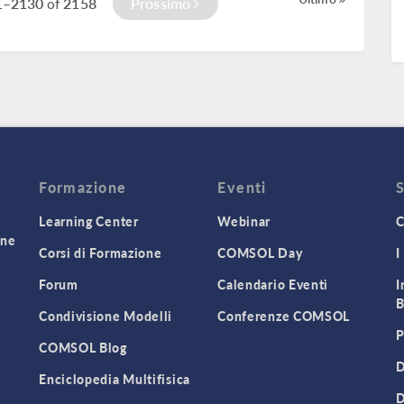
1–2130
2158
Prossimo
of
Formazione
Eventi
Learning Center
Webinar
C
one
Corsi di Formazione
COMSOL Day
I
Forum
Calendario Eventi
I
B
Condivisione Modelli
Conferenze COMSOL
P
COMSOL Blog
D
Enciclopedia Multifisica
D