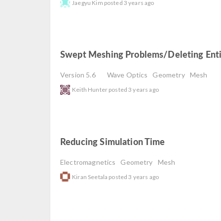
Jaegyu Kim
posted
3 years ago
Swept Meshing Problems/deleting Entit
Version 5.6
Wave Optics
Geometry
Mesh
Keith Hunter
posted
3 years ago
Reducing Simulation Time
read
Electromagnetics
Geometry
Mesh
Kiran Seetala
posted
3 years ago