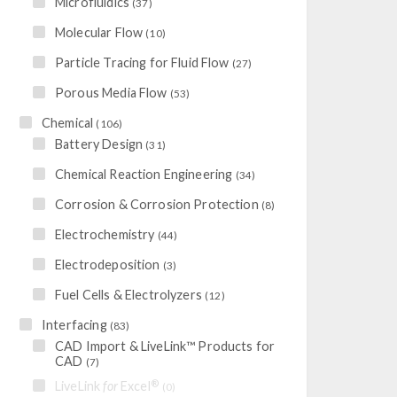
Microfluidics
(37)
Molecular Flow
(10)
Particle Tracing for Fluid Flow
(27)
Porous Media Flow
(53)
Chemical
(106)
Battery Design
(31)
Chemical Reaction Engineering
(34)
Corrosion & Corrosion Protection
(8)
Electrochemistry
(44)
Electrodeposition
(3)
Fuel Cells & Electrolyzers
(12)
Interfacing
(83)
CAD Import & LiveLink™ Products for
CAD
(7)
®
LiveLink
for
Excel
(0)