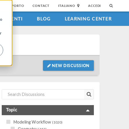
DI SUPPORTO
CONTACT
ITALIANO
ACCEDI
EVENTI
BLOG
LEARNING CENTER
to
r
NEW DISCUSSION
Topic
Modeling Workflow
(1020)
Geometry