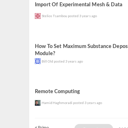
Import Of Experimental Mesh & Data
Stelios Tsambou
posted
3 years ago
How To Set Maximum Substance Deposit
Module?
read
Bill Old
posted
3 years ago
Remote Computing
read
Hamid Haghmoradi
posted
3 years ago
Primo