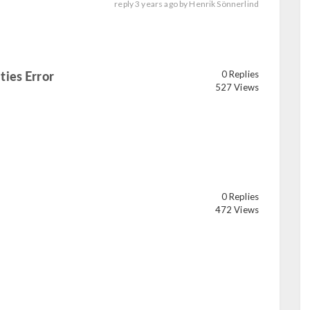
reply
3 years ago
by
Henrik Sönnerlind
ies Error
0 Replies
read
527 Views
0 Replies
472 Views