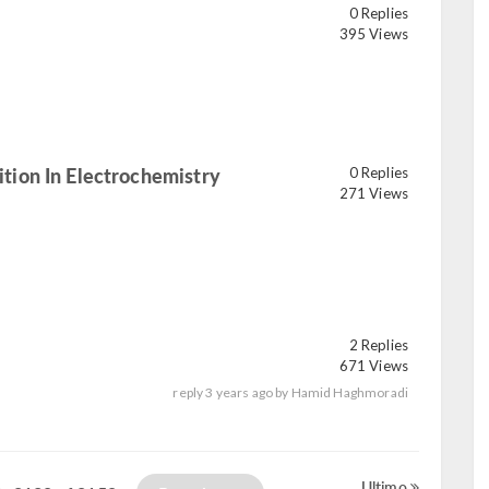
0 Replies
read
395 Views
ion In Electrochemistry
0 Replies
271 Views
2 Replies
671 Views
reply
3 years ago
by
Hamid Haghmoradi
Ultimo