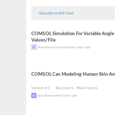
Subscribe to RSS Feed
COMSOL Simulation For Variable Angle 
Values/file
read
Muhammad Imran
posted
3 years ago
COMSOL Can Modeling Human Skin And 
read
Version 6.1
Ray Optics
Wave Optics
Saunak w
posted
3 years ago