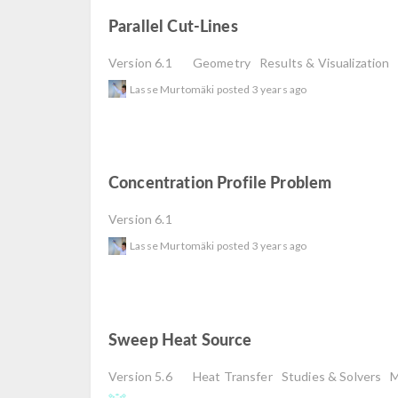
Parallel Cut-Lines
read
Version 6.1
Geometry
Results & Visualization
Lasse Murtomäki
posted
3 years ago
Concentration Profile Problem
read
Version 6.1
Lasse Murtomäki
posted
3 years ago
Sweep Heat Source
read
Version 5.6
Heat Transfer
Studies & Solvers
M