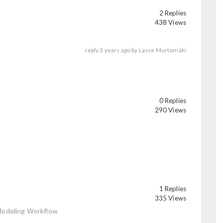
2 Replies
438 Views
reply
3 years ago
by
Lasse Murtomäki
0 Replies
290 Views
1 Replies
335 Views
odeling Workflow