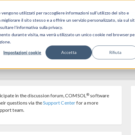
CENTRO 
engono utilizzati per raccogliere informazioni sull'utilizzo del sito e
SETTORI INDUSTRIALI
GALLERIA DEI VIDEO
igliorare il sito stesso e a offrire un servizio personalizzato, sia sul si
sultare l'informativa sulla privacy.
mento durante visita, ma verrà utilizzato un unico cookie nel browser pe
zione.
Impostazioni cookie
Accetta
Rifiuta
®
cipate in the discussion forum, COMSOL
software
eir questions via the
Support Center
for a more
pport team.