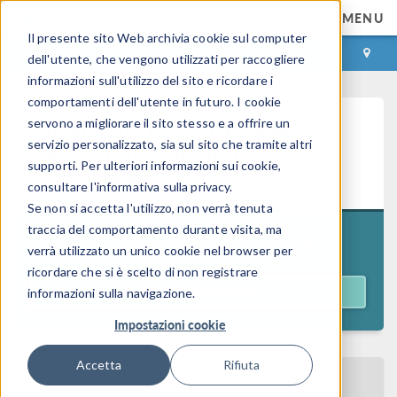
MENU
Il presente sito Web archivia cookie sul computer
ACCEDI
CONTACT
dell'utente, che vengono utilizzati per raccogliere
informazioni sull'utilizzo del sito e ricordare i
comportamenti dell'utente in futuro. I cookie
Simulating Electrical Power
servono a migliorare il sito stesso e a offrire un
servizio personalizzato, sia sul sito che tramite altri
Systems for the Grid —
supporti. Per ulteriori informazioni sui cookie,
On Demand
consultare l'informativa sulla privacy.
Se non si accetta l'utilizzo, non verrà tenuta
traccia del comportamento durante visita, ma
Originally aired on
October 14, 2025
verrà utilizzato un unico cookie nel browser per
ricordare che si è scelto di non registrare
ACCESS WEBINAR
informazioni sulla navigazione.
Impostazioni cookie
Accetta
Rifiuta
BACK TO EVENTS CALENDAR