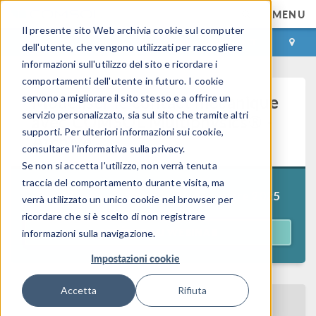
MENU
Il presente sito Web archivia cookie sul computer
ACCEDI
CONTACT
dell'utente, che vengono utilizzati per raccogliere
informazioni sull'utilizzo del sito e ricordare i
comportamenti dell'utente in futuro. I cookie
Modéliser le contact mécanique
servono a migliorare il sito stesso e a offrire un
servizio personalizzato, sia sul sito che tramite altri
avec COMSOL Multiphysics® -
supporti. Per ulteriori informazioni sui cookie,
Archive
consultare l'informativa sulla privacy.
Se non si accetta l'utilizzo, non verrà tenuta
traccia del comportamento durante visita, ma
Précédemment diffusé le
11 décembre 2025
verrà utilizzato un unico cookie nel browser per
ricordare che si è scelto di non registrare
ACCÉDER AU WEBINAR
informazioni sulla navigazione.
Impostazioni cookie
Accetta
Rifiuta
RETOUR AU CALENDRIER DES EVENEMENTS