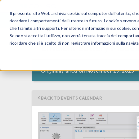
Il presente sito Web archivia cookie sul computer dell'utente, che v
PRODOTTI
ricordare i comportamenti dell'utente in futuro. I cookie servono a m
che tramite altri supporti. Per ulteriori informazioni sui cookie, con
Se non si accetta l'utilizzo, non verrà tenuta traccia del comporta
ricordare che si è scelto di non registrare informazioni sulla naviga
Efficient Battery Mode
Originally aired on
November 19, 2025
BACK TO EVENTS CALENDAR