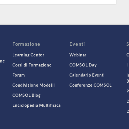
Formazione
Eventi
Learning Center
Webinar
C
one
Corsi di Formazione
COMSOL Day
I
Forum
Calendario Eventi
I
B
Condivisione Modelli
Conferenze COMSOL
P
COMSOL Blog
D
Enciclopedia Multifisica
D