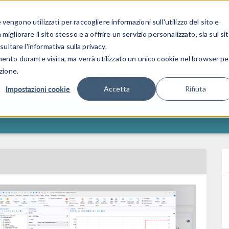
CENTRO 
engono utilizzati per raccogliere informazioni sull'utilizzo del sito e
SETTORI INDUSTRIALI
GALLERIA DEI VIDEO
igliorare il sito stesso e a offrire un servizio personalizzato, sia sul si
sultare l'informativa sulla privacy.
mento durante visita, ma verrà utilizzato un unico cookie nel browser pe
zione.
ling with Surrogate Models — On
Impostazioni cookie
Accetta
Rifiuta