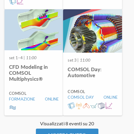
set 1–4
| 11:00
set 3
| 11:00
CFD Modeling in
COMSOL Day:
COMSOL
Automotive
Multiphysics®
COMSOL
COMSOL
COMSOL DAY
ONLINE
FORMAZIONE
ONLINE
Visualizzati 8 eventi su 20