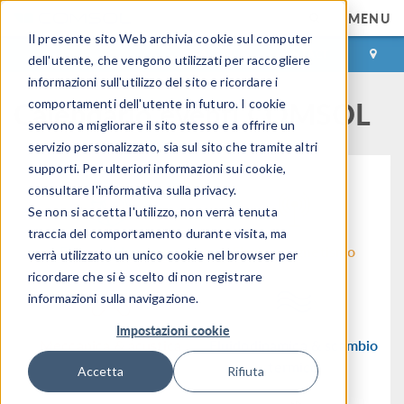
MENU
Il presente sito Web archivia cookie sul computer
ACCEDI
CONTACT
dell'utente, che vengono utilizzati per raccogliere
informazioni sull'utilizzo del sito e ricordare i
Calendario eventi COMSOL
comportamenti dell'utente in futuro. I cookie
servono a migliorare il sito stesso e a offrire un
servizio personalizzato, sia sul sito che tramite altri
supporti. Per ulteriori informazioni sui cookie,
consultare l'informativa sulla privacy.
Se non si accetta l'utilizzo, non verrà tenuta
traccia del comportamento durante visita, ma
Flusso di lavoro
Elettromagnetismo
verrà utilizzato un unico cookie nel browser per
ricordare che si è scelto di non registrare
informazioni sulla navigazione.
Impostazioni cookie
Meccanica & acustica
Fluidodinamica & scambio
termico
Accetta
Rifiuta