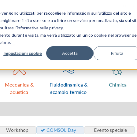
CENTRO 
engono utilizzati per raccogliere informazioni sull'utilizzo del sito e
SETTORI INDUSTRIALI
GALLERIA DEI VIDEO
igliorare il sito stesso e a offrire un servizio personalizzato, sia sul si
sultare l'informativa sulla privacy.
mento durante visita, ma verrà utilizzato un unico cookie nel browser pe
MSOL
zione.
Impostazioni cookie
Accetta
Rifiuta
Meccanica &
Fluidodinamica &
Chimica
acustica
scambio termico
Workshop
COMSOL Day
Evento speciale