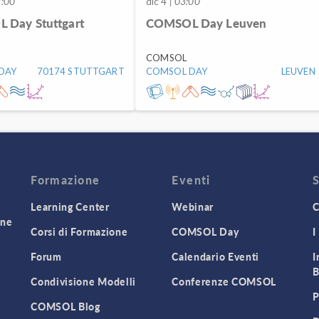
2:00
dic 4
| 03:00
 Day Stuttgart
COMSOL Day Leuven
COMSOL
DAY
70174 STUTTGART
COMSOL DAY
LEUVEN
Formazione
Eventi
Learning Center
Webinar
C
one
Corsi di Formazione
COMSOL Day
I
Forum
Calendario Eventi
I
B
Condivisione Modelli
Conferenze COMSOL
P
COMSOL Blog