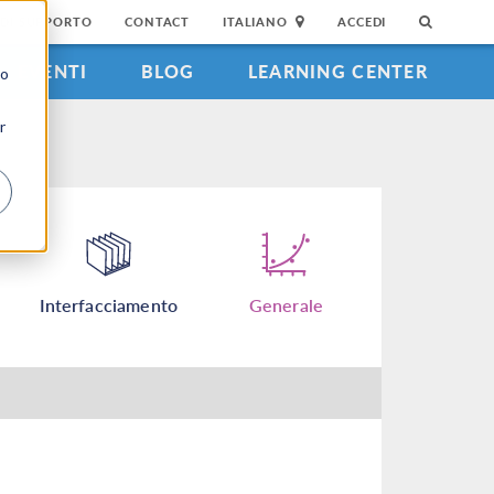
DI SUPPORTO
CONTACT
ITALIANO
ACCEDI
EVENTI
BLOG
LEARNING CENTER
to
r
Interfacciamento
Generale