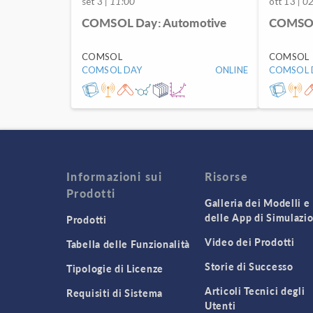
set 3
| 11:00
ott 13
| 0
COMSOL Day: Automotive
COMSOL
COMSOL
COMSOL
COMSOL DAY
ONLINE
COMSOL 
Informazioni sui
Risorse
Prodotti
Galleria dei Modelli e
delle App di Simulazi
Prodotti
Video dei Prodotti
Tabella delle Funzionalità
Storie di Successo
Tipologie di Licenze
Articoli Tecnici degli
Requisiti di Sistema
Utenti